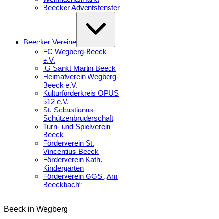
Beecker Adventsfenster
Erweitern
/
Verkleinern
Beecker Vereine
FC Wegberg-Beeck
e.V.
IG Sankt Martin Beeck
Heimatverein Wegberg-
Beeck e.V.
Kulturförderkreis OPUS
512 e.V.
St. Sebastianus-
Schützenbruderschaft
Turn- und Spielverein
Beeck
Förderverein St.
Vincentius Beeck
Förderverein Kath.
Kindergarten
Förderverein GGS „Am
Beeckbach“
Beeck
in
Beeck in Wegberg
Wegberg