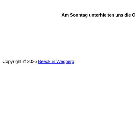
Am Sonntag unterhielten uns die O
Copyright © 2026
Beeck in Wegberg
Scroll
Scroll
Up
Up