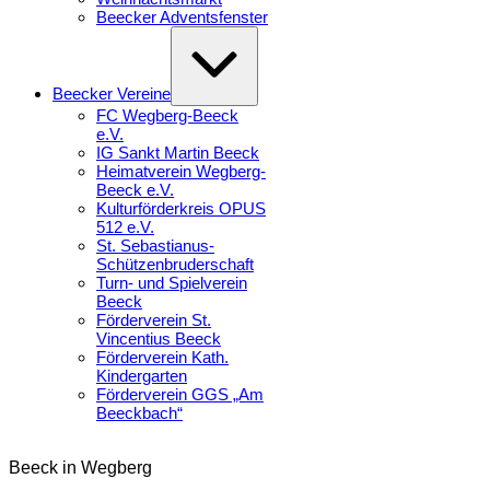
Beecker Adventsfenster
Erweitern
/
Verkleinern
Beecker Vereine
FC Wegberg-Beeck
e.V.
IG Sankt Martin Beeck
Heimatverein Wegberg-
Beeck e.V.
Kulturförderkreis OPUS
512 e.V.
St. Sebastianus-
Schützenbruderschaft
Turn- und Spielverein
Beeck
Förderverein St.
Vincentius Beeck
Förderverein Kath.
Kindergarten
Förderverein GGS „Am
Beeckbach“
Beeck
in
Beeck in Wegberg
Wegberg