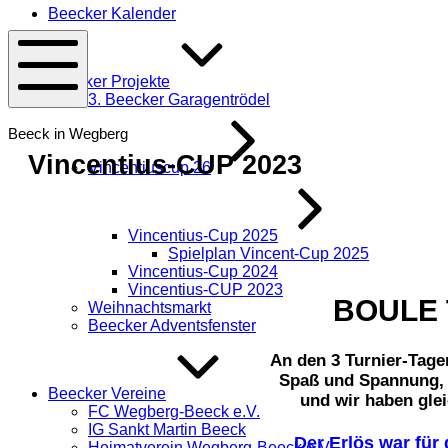
Beecker Kalender
Beecker Projekte
3. Beecker Garagentrödel
Mobile
Beeck
Menü
in
Beeck in Wegberg
Wegberg
Vincentius-CUP 2023
Vincentiuscup 26
Vincentius-Cup 2025
Spielplan Vincent-Cup 2025
Vincentius-Cup 2024
Vincentius-CUP 2023
BOULE 
Weihnachtsmarkt
Beecker Adventsfenster
An den 3 Turnier-Tage
Spaß und Spannung, 
Beecker Vereine
und wir haben glei
FC Wegberg-Beeck e.V.
IG Sankt Martin Beeck
Der Erlös war fü
Heimatverein Wegberg-Beeck e.V.