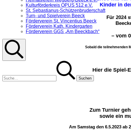
Kinder in d
Kulturförderkreis OPUS 512 e.V.
St. Sebastianus-Schützenbruderschaft
Turn- und Spielverein Beeck
Für 2024 s
Förderverein St. Vincentius Beeck
Beecke
Förderverein Kath. Kindergarten
Förderverein GGS „Am Beeckbach“
– vom 0
Sobald die teilnehmenden M
Suche
Suchen
nach:
Hier die Spiel-
Zum Turnier geh
sowie ein m
Am Samstag den 6.5.2023 ab 2