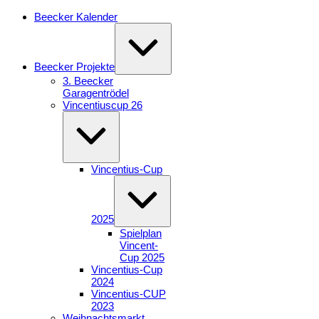
Zum
Beecker Kalender
Inhalt
Erweitern
springen
/
Verkleinern
Beecker Projekte
3. Beecker
Garagentrödel
Vincentiuscup 26
Erweitern
/
Verkleinern
Vincentius-Cup
Erweitern
/
Verkleinern
2025
Spielplan
Vincent-
Cup 2025
Vincentius-Cup
2024
Vincentius-CUP
2023
Weihnachtsmarkt